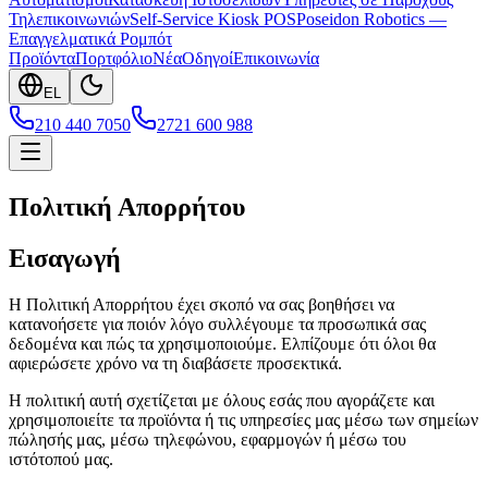
Τηλεπικοινωνιών
Self-Service Kiosk POS
Poseidon Robotics —
Επαγγελματικά Ρομπότ
Προϊόντα
Πορτφόλιο
Νέα
Οδηγοί
Επικοινωνία
EL
210 440 7050
2721 600 988
Πολιτική Απορρήτου
Εισαγωγή
Η Πολιτική Απορρήτου έχει σκοπό να σας βοηθήσει να
κατανοήσετε για ποιόν λόγο συλλέγουμε τα προσωπικά σας
δεδομένα και πώς τα χρησιμοποιούμε. Ελπίζουμε ότι όλοι θα
αφιερώσετε χρόνο να τη διαβάσετε προσεκτικά.
Η πολιτική αυτή σχετίζεται με όλους εσάς που αγοράζετε και
χρησιμοποιείτε τα προϊόντα ή τις υπηρεσίες μας μέσω των σημείων
πώλησής μας, μέσω τηλεφώνου, εφαρμογών ή μέσω του
ιστότοπού μας.