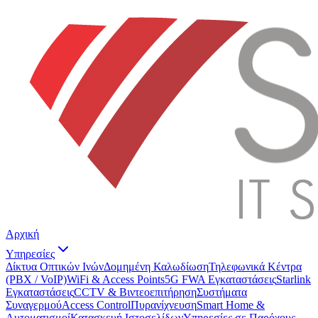
Αρχική
Υπηρεσίες
Δίκτυα Οπτικών Ινών
Δομημένη Καλωδίωση
Τηλεφωνικά Κέντρα
(PBX / VoIP)
WiFi & Access Points
5G FWA Εγκαταστάσεις
Starlink
Εγκαταστάσεις
CCTV & Βιντεοεπιτήρηση
Συστήματα
Συναγερμού
Access Control
Πυρανίχνευση
Smart Home &
Αυτοματισμοί
Κατασκευή Ιστοσελίδων
Υπηρεσίες σε Παρόχους