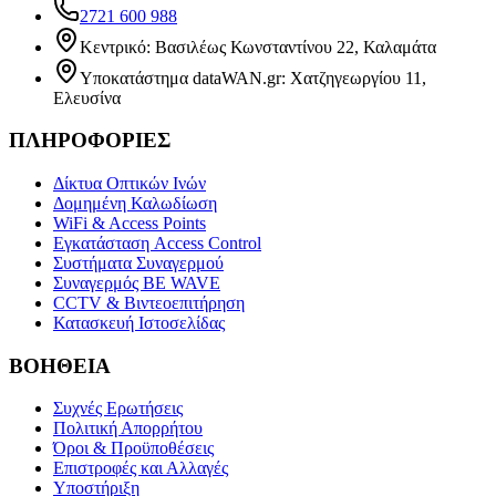
2721 600 988
Κεντρικό: Βασιλέως Κωνσταντίνου 22, Καλαμάτα
Υποκατάστημα dataWAN.gr: Χατζηγεωργίου 11,
Ελευσίνα
ΠΛΗΡΟΦΟΡΙΕΣ
Δίκτυα Οπτικών Ινών
Δομημένη Καλωδίωση
WiFi & Access Points
Εγκατάσταση Access Control
Συστήματα Συναγερμού
Συναγερμός BE WAVE
CCTV & Βιντεοεπιτήρηση
Κατασκευή Ιστοσελίδας
ΒΟΗΘΕΙΑ
Συχνές Ερωτήσεις
Πολιτική Απορρήτου
Όροι & Προϋποθέσεις
Επιστροφές και Αλλαγές
Υποστήριξη