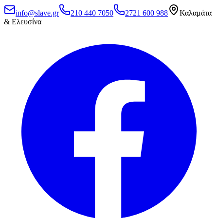
info@slave.gr
210 440 7050
2721 600 988
Καλαμάτα
& Ελευσίνα