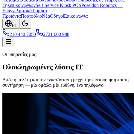
Τηλεπικοινωνιών
Self-Service Kiosk POS
Poseidon Robotics —
Επαγγελματικά Ρομπότ
Προϊόντα
Πορτφόλιο
Νέα
Οδηγοί
Επικοινωνία
EL
210 440 7050
2721 600 988
Οι υπηρεσίες μας
Ολοκληρωμένες λύσεις IT
Από τη μελέτη και την εγκατάσταση μέχρι την πιστοποίηση και τη
συντήρηση — μία ομάδα, μία ευθύνη, ένα τηλέφωνο.