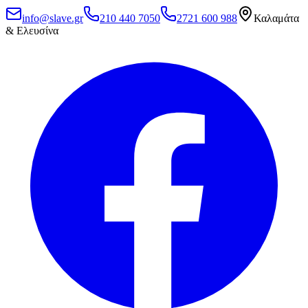
info@slave.gr
210 440 7050
2721 600 988
Καλαμάτα
& Ελευσίνα