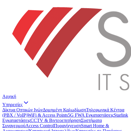
Αρχική
Υπηρεσίες
Δίκτυα Οπτικών Ινών
Δομημένη Καλωδίωση
Τηλεφωνικά Κέντρα
(PBX / VoIP)
WiFi & Access Points
5G FWA Εγκαταστάσεις
Starlink
Εγκαταστάσεις
CCTV & Βιντεοεπιτήρηση
Συστήματα
Συναγερμού
Access Control
Πυρανίχνευση
Smart Home &
Αυτοματισμοί
Κατασκευή Ιστοσελίδων
Υπηρεσίες σε Παρόχους