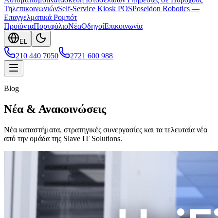
Τηλεπικοινωνιών
Self-Service Kiosk POS
Poseidon Robotics —
Επαγγελματικά Ρομπότ
Προϊόντα
Πορτφόλιο
Νέα
Οδηγοί
Επικοινωνία
EL
210 440 7050
2721 600 988
Blog
Νέα & Ανακοινώσεις
Νέα καταστήματα, στρατηγικές συνεργασίες και τα τελευταία νέα
από την ομάδα της Slave IT Solutions.